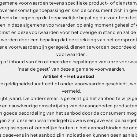
algemene voorwaarden tevens specifieke product- of dienstenv
 overeenkomstige toepassing en kan de consument zich in gev
eeds beroepen op de toepasselijke bepaling die voor hem het
en in deze algemene voorwaarden op enig moment geheel of ged
omst en deze voorwaarden voor het overige in stand en zal de
 worden door een bepaling dat de strekking van het oorspronk
emene voorwaarden zijn geregeld, dienen te worden beoordeeld
voorwaarden.
eg of inhoud van één of meerdere bepalingen van onze voorwa
‘naar de geest’ van deze algemene voorwaarden.
Artikel 4 – Het aanbod
e geldigheidsduur heeft of onder voorwaarden geschiedt, wor
vermeld.
ijblijvend. De ondernemer is gerechtigd het aanbod te wijzige
e en nauwkeurige omschrijving van de aangeboden producten e
n goede beoordeling van het aanbod door de consument moge
gen zijn deze een waarheidsgetrouwe weergave van de aangeb
 vergissingen of kennelijke fouten in het aanbod binden de on
es gegevens in het aanbod zijn indicatie en kunnen geen aanle