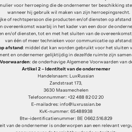
mulier voor herroeping die de ondernemer ter beschikking ste
wanneer hij gebruik wil maken van zijn herroepingsrecht.
lijke of rechtspersoon die producten en/of diensten op afsta
en overeenkomst waarbij in het kader van een door de onder
n en/of diensten, tot en met het sluiten van de overeenkoms
van één of meer technieken voor communicatie op afstand
op afstand
: middel dat kan worden gebruikt voor het sluiten
ent en ondernemer gelijktijdig in dezelfde ruimte zijn sam
 Voorwaarden
: de onderhavige Algemene Voorwaarden van d
Artikel 2 – Identiteit van de ondernemer
Handelsnaam: LuxRussian
Zandstraat 173,
3630 Maasmechelen
Telefoonnummer:
+32 488 82 02 20
E-mailadres: info@luxrussian.be
KvK-nummer: 65488938
Btw-identificatienummer: BE 0662.516.829
iteit van de ondernemer is onderworpen aan een relevant vergu