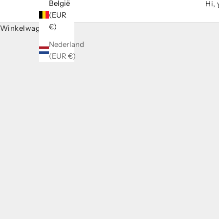
België
Hi,
(EUR
€)
Winkelwagen
Nederland
(EUR €)