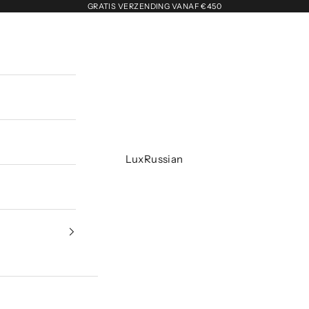
GRATIS VERZENDING VANAF €450
LuxRussian