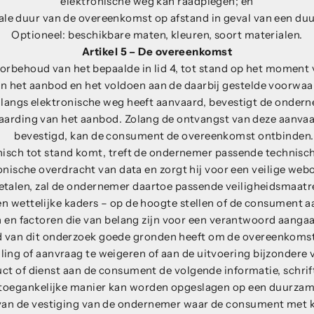
elektronische weg kan raadplegen; en
le duur van de overeenkomst op afstand in geval van een duu
Optioneel: beschikbare maten, kleuren, soort materialen.
Artikel 5 – De overeenkomst
rbehoud van het bepaalde in lid 4, tot stand op het moment
n het aanbod en het voldoen aan de daarbij gestelde voorwaa
langs elektronische weg heeft aanvaard, bevestigt de ondern
aarding van het aanbod. Zolang de ontvangst van deze aanvaa
bevestigd, kan de consument de overeenkomst ontbinden.
nisch tot stand komt, treft de ondernemer passende technisc
ronische overdracht van data en zorgt hij voor een veilige w
etalen, zal de ondernemer daartoe passende veiligheidsmaatr
 wettelijke kaders – op de hoogte stellen of de consument aa
ten en factoren die van belang zijn voor een verantwoord aang
van dit onderzoek goede gronden heeft om de overeenkomst ni
ling of aanvraag te weigeren of aan de uitvoering bijzondere
ct of dienst aan de consument de volgende informatie, schrift
toegankelijke manier kan worden opgeslagen op een duurzam
van de vestiging van de ondernemer waar de consument met k