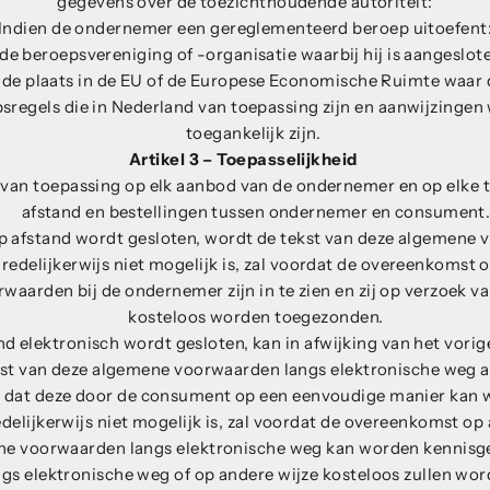
gegevens over de toezichthoudende autoriteit:
Indien de ondernemer een gereglementeerd beroep uitoefent
de beroepsvereniging of -organisatie waarbij hij is aangeslot
, de plaats in de EU of de Europese Economische Ruimte waar 
psregels die in Nederland van toepassing zijn en aanwijzingen
toegankelijk zijn.
Artikel 3 – Toepasselijkheid
van toepassing op elk aanbod van de ondernemer en op elke
afstand en bestellingen tussen ondernemer en consument
 afstand wordt gesloten, wordt de tekst van deze algemene
t redelijkerwijs niet mogelijk is, zal voordat de overeenkomst
aarden bij de ondernemer zijn in te zien en zij op verzoek 
kosteloos worden toegezonden.
d elektronisch wordt gesloten, kan in afwijking van het vori
ekst van deze algemene voorwaarden langs elektronische weg 
e dat deze door de consument op een eenvoudige manier kan
edelijkerwijs niet mogelijk is, zal voordat de overeenkomst o
e voorwaarden langs elektronische weg kan worden kennisge
gs elektronische weg of op andere wijze kosteloos zullen wo