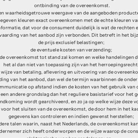
ontbinding van de overeenkomst.
 een waarheidsgetrouwe weergave van de aangeboden product
gegeven kleuren exact overeenkomen met de echte kleuren va
formatie, dat voor de consument duidelijk is wat de rechten en
vaarding van het aanbod zijn verbonden. Dit betreft in het bij
de prijs exclusief belastingen;
de eventuele kosten van verzending;
 de overeenkomst tot stand zal komen en welke handelingen da
het al dan niet van toepassing zijn van het herroepingsrecht
 wijze van betaling, aflevering en uitvoering van de overeenk
ding van het aanbod, dan wel de termijn waarbinnen de onder
communicatie op afstand indien de kosten van het gebruik van
een andere grondslag dan het reguliere basistarief voor het
ndkoming wordt gearchiveerd, en zo ja op welke wijze deze v
voor het sluiten van de overeenkomst, de door hem in het ka
gegevens kan controleren en indien gewenst herstellen;
dere talen waarin, naast het Nederlands, de overeenkomst ka
dernemer zich heeft onderworpen en de wijze waarop de con