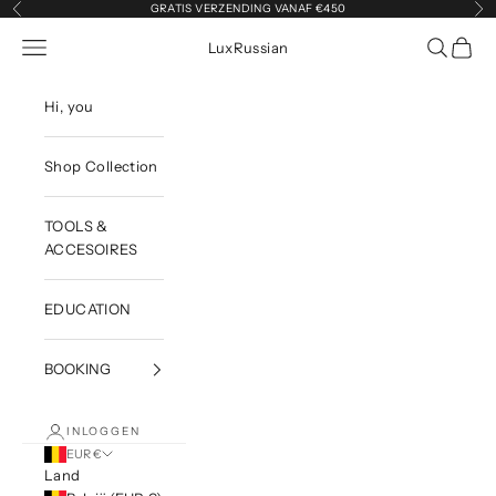
Naar inhoud
GRATIS VERZENDING VANAF €450
Vorige
Vol
Navigatiemenu openen
Zoeken o
Winke
LuxRussian
Hi, you
Shop Collection
TOOLS &
ACCESOIRES
EDUCATION
BOOKING
INLOGGEN
EUR €
Land