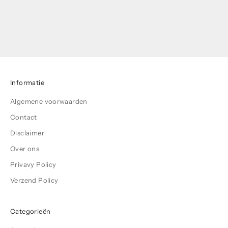
Keratine #Grey
Aanbiedingsprijs
€157,30
€130,00
excl. btw
Informatie
Algemene voorwaarden
Contact
Disclaimer
Over ons
Privavy Policy
Verzend Policy
Categorieën