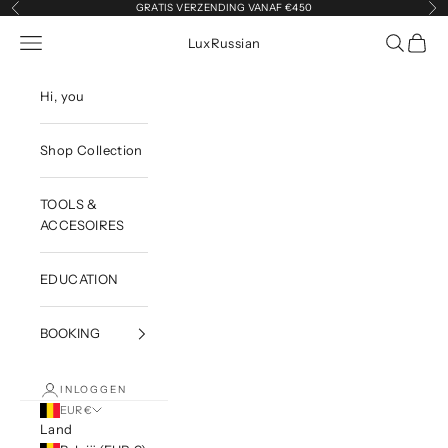
Naar inhoud
GRATIS VERZENDING VANAF €450
Vorige
Vol
Navigatiemenu openen
Zoeken o
Winke
LuxRussian
Hi, you
Shop Collection
TOOLS &
ACCESOIRES
EDUCATION
BOOKING
INLOGGEN
EUR €
Land